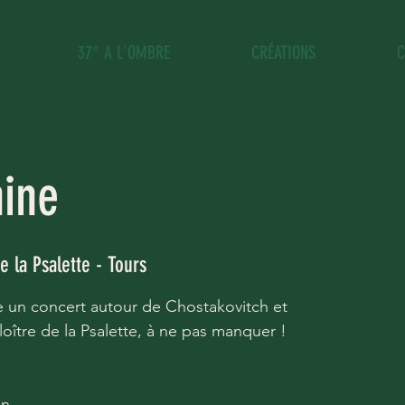
37° A L'OMBRE
CRÉATIONS
C
nine
e la Psalette - Tours
e un concert autour de Chostakovitch et
loître de la Psalette, à ne pas manquer !
on