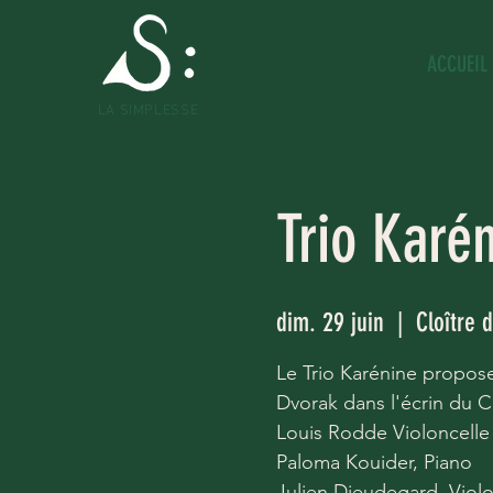
ACCUEIL
LA SIMPLESSE
Trio Karé
dim. 29 juin
  |  
Cloître d
Le Trio Karénine propos
Dvorak dans l'écrin du C
Louis Rodde Violoncelle
Paloma Kouider, Piano
Julien Dieudegard, Viol