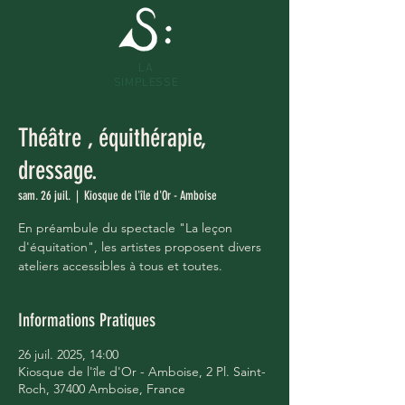
LA
SIMPLESSE
Théâtre , équithérapie,
dressage.
sam. 26 juil.
  |  
Kiosque de l'île d'Or - Amboise
En préambule du spectacle "La leçon
d'équitation", les artistes proposent divers
ateliers accessibles à tous et toutes.
Informations Pratiques
26 juil. 2025, 14:00
Kiosque de l'île d'Or - Amboise, 2 Pl. Saint-
Roch, 37400 Amboise, France