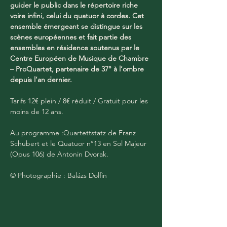
guider le public dans le répertoire riche 
voire infini, celui du quatuor à cordes. Cet 
ensemble émergeant se distingue sur les 
scènes européennes et fait partie des 
ensembles en résidence soutenus par le 
Centre Européen de Musique de Chambre 
– ProQuartet, partenaire de 37° à l’ombre 
depuis l’an dernier.
Tarifs 12€ plein / 8€ réduit / Gratuit pour les 
moins de 12 ans.
Au programme :Quartettstatz de Franz 
Schubert et le Quatuor n°13 en Sol Majeur 
(Opus 106) de Antonin Dvorak.
© Photographie : Balázs Dolfin