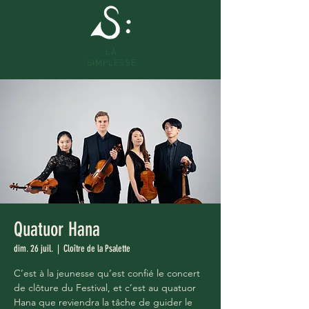
LA
SIMPLESSE
Quatuor Hana
dim. 26 juil.
  |  
Cloître de la Psalette
C’est à la jeunesse qu’est confié le concert
de clôture du Festival, et c’est au quatuor
Hana que reviendra la tâche de guider le