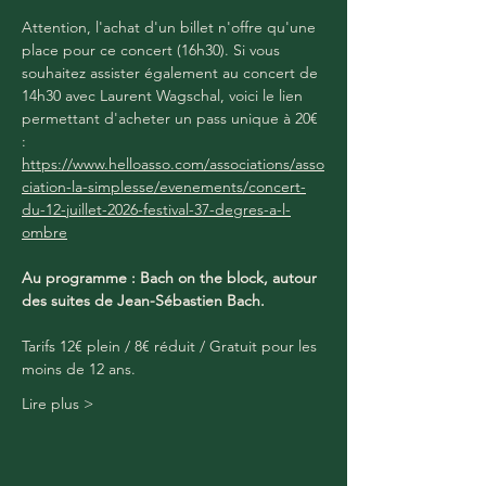
Attention, l'achat d'un billet n'offre qu'une 
place pour ce concert (16h30). Si vous 
souhaitez assister également au concert de 
14h30 avec Laurent Wagschal, voici le lien 
permettant d'acheter un pass unique à 20€ 
: 
https://www.helloasso.com/associations/asso
ciation-la-simplesse/evenements/concert-
du-12-juillet-2026-festival-37-degres-a-l-
ombre
Au programme : Bach on the block, autour 
des suites de Jean-Sébastien Bach.
Tarifs 12€ plein / 8€ réduit / Gratuit pour les 
moins de 12 ans.
Lire plus >