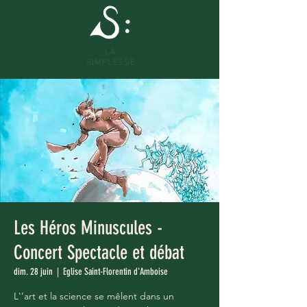
LA
SIMPLESSE
Les Héros Minuscules -
Concert Spectacle et débat
dim. 28 juin
  |  
Eglise Saint-Florentin d'Amboise
L'’art et la science se mêlent dans un