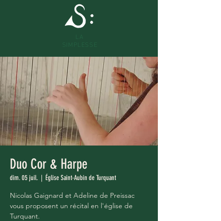
LA
SIMPLESSE
Duo Cor & Harpe
dim. 05 juil.
  |  
Église Saint-Aubin de Turquant
Nicolas Gaignard et Adeline de Preissac
vous proposent un récital en l'église de
Turquant.