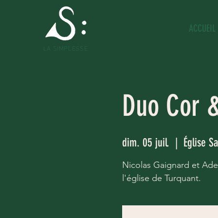
ACCUEIL
LA SIMPLESSE
Duo Cor 
dim. 05 juil.
  |  
Église S
Nicolas Gaignard et Adel
l'église de Turquant.