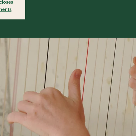
closes
ments