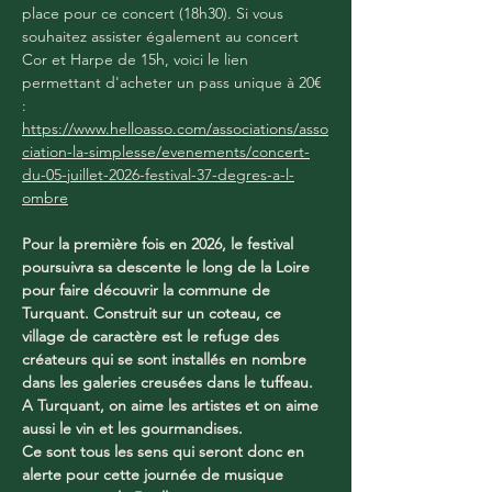
place pour ce concert (18h30). Si vous 
souhaitez assister également au concert 
Cor et Harpe de 15h, voici le lien 
permettant d'acheter un pass unique à 20€ 
: 
https://www.helloasso.com/associations/asso
ciation-la-simplesse/evenements/concert-
du-05-juillet-2026-festival-37-degres-a-l-
ombre
Pour la première fois en 2026, le festival 
poursuivra sa descente le long de la Loire 
pour faire découvrir la commune de 
Turquant. Construit sur un coteau, ce 
village de caractère est le refuge des 
créateurs qui se sont installés en nombre 
dans les galeries creusées dans le tuffeau. 
A Turquant, on aime les artistes et on aime 
aussi le vin et les gourmandises.
Ce sont tous les sens qui seront donc en 
alerte pour cette journée de musique 